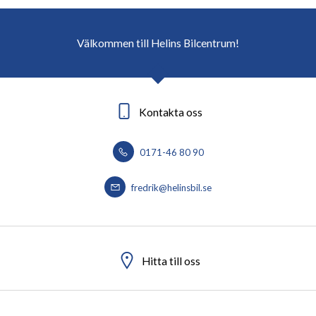
Välkommen till Helins Bilcentrum!
Kontakta oss
0171-46 80 90
fredrik@helinsbil.se
Hitta till oss