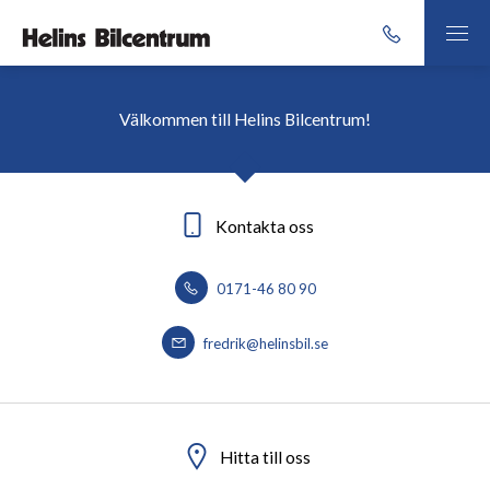
Välkommen till Helins Bilcentrum!
Kontakta oss
0171-46 80 90
fredrik@helinsbil.se
Hitta till oss