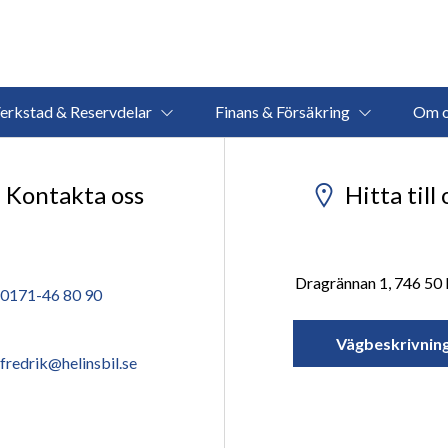
erkstad & Reservdelar
Finans & Försäkring
Om o
Kontakta oss
Hitta till 
Dragrännan 1, 746 50 
0171-46 80 90
Vägbeskrivnin
fredrik@helinsbil.se