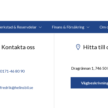
erkstad & Reservdelar
Finans & Försäkring
Om o
Kontakta oss
Hitta till 
Dragrännan 1, 746 50 
0171-46 80 90
Vägbeskrivnin
fredrik@helinsbil.se