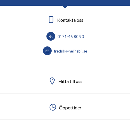
Kontakta oss
0171-46 80 90
fredrik@helinsbil.se
Hitta till oss
Öppettider