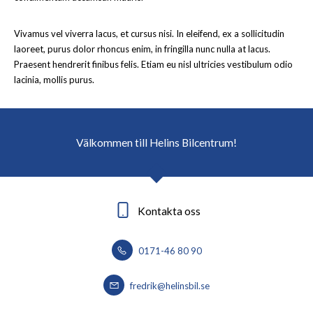
Vivamus vel viverra lacus, et cursus nisi. In eleifend, ex a sollicitudin
laoreet, purus dolor rhoncus enim, in fringilla nunc nulla at lacus.
Praesent hendrerit finibus felis. Etiam eu nisl ultricies vestibulum odio
lacinia, mollis purus.
Välkommen till Helins Bilcentrum!
Kontakta oss
0171-46 80 90
fredrik@helinsbil.se